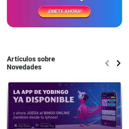
¡ÚNETE AHORA!
Artículos sobre
Novedades