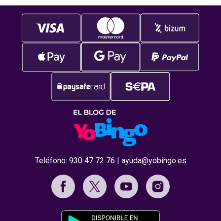
Teléfono:
930 47 72 76
|
ayuda@yobingo.es