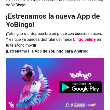
de YoBingo!
¡Estrenamos la nueva App de
YoBingo!
¡YoBingueros! Septiembre empieza con buenas noticias:
Y es que ya puedes disfrutar del mejor
bingo online
en
tu telefono movil!
¡Estrenamos la App de YoBingo para Android!