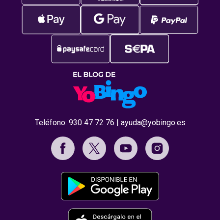
Teléfono:
930 47 72 76
|
ayuda@yobingo.es