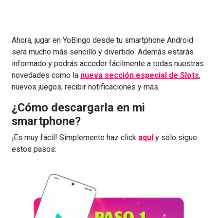
Ahora, jugar en YoBingo desde tu smartphone Android
será mucho más sencillo y divertido. Además estarás
informado y podrás acceder fácilmente a todas nuestras
novedades como la
nueva sección especial de Slots
,
nuevos juegos, recibir notificaciones y más.
¿Cómo descargarla en mi
smartphone?
¡Es muy fácil! Simplemente haz click
aquí
y sólo sigue
estos pasos: