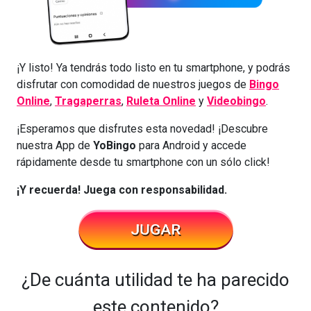
¡Y listo! Ya tendrás todo listo en tu smartphone, y podrás
disfrutar con comodidad de nuestros juegos de
Bingo
Online
,
Tragaperras
,
Ruleta Online
y
Videobingo
.
¡Esperamos que disfrutes esta novedad! ¡Descubre
nuestra App de
YoBingo
para Android y accede
rápidamente desde tu smartphone con un sólo click!
¡Y recuerda! Juega con responsabilidad.
¿De cuánta utilidad te ha parecido
este contenido?