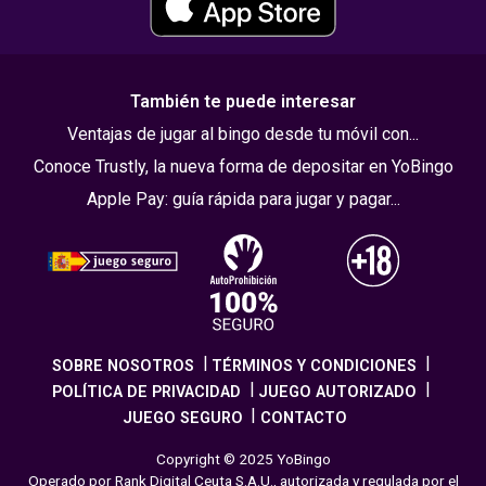
También te puede interesar
Ventajas de jugar al bingo desde tu móvil con...
Conoce Trustly, la nueva forma de depositar en YoBingo
Apple Pay: guía rápida para jugar y pagar...
SOBRE NOSOTROS
TÉRMINOS Y CONDICIONES
POLÍTICA DE PRIVACIDAD
JUEGO AUTORIZADO
JUEGO SEGURO
CONTACTO
Copyright © 2025 YoBingo
Operado por Rank Digital Ceuta S.A.U., autorizada y regulada por el