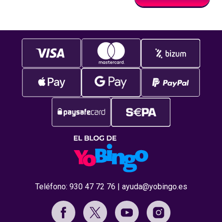
va más allá del
Teléfono:
930 47 72 76
|
ayuda@yobingo.es