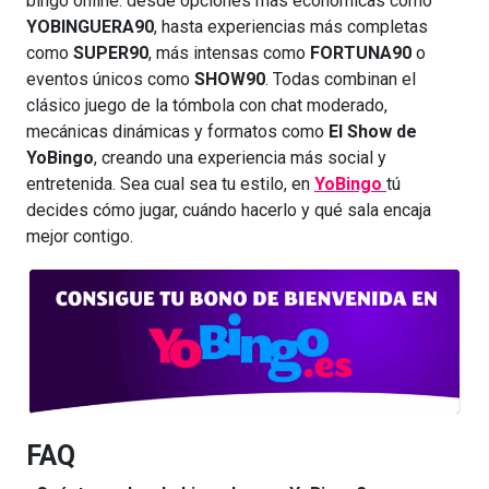
bingo online: desde opciones más económicas como
YOBINGUERA90
, hasta experiencias más completas
como
SUPER90
, más intensas como
FORTUNA90
o
eventos únicos como
SHOW90
. Todas combinan el
clásico juego de la tómbola con chat moderado,
mecánicas dinámicas y formatos como
El Show de
YoBingo
, creando una experiencia más social y
entretenida. Sea cual sea tu estilo, en
YoBingo
tú
decides cómo jugar, cuándo hacerlo y qué sala encaja
mejor contigo.
FAQ