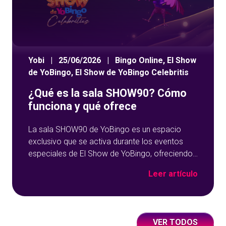
Yobi
|
25/06/2026
|
Bingo Online
,
El Show
de YoBingo
,
El Show de YoBingo Celebritis
¿Qué es la sala SHOW90? Cómo
funciona y qué ofrece
La sala SHOW90 de YoBingo es un espacio
exclusivo que se activa durante los eventos
especiales de El Show de YoBingo, ofreciendo
una experiencia única de bingo en directo.
Leer artículo
Pensada para momentos concretos, esta sala
combina partidas dinámicas, premios
destacados y la presencia de invitados,
creando un entorno donde el entretenimiento
VER TODOS