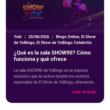
Yobi
|
25/06/2026
|
Bingo Online
,
El Show
de YoBingo
,
El Show de YoBingo Celebritis
¿Qué es la sala SHOW90? Cómo
funciona y qué ofrece
La sala SHOW90 de YoBingo es un espacio
exclusivo que se activa durante los eventos
especiales de El Show de YoBingo, ofreciendo
una experiencia única de bingo en directo.
Leer artículo
Pensada para momentos concretos, esta sala
combina partidas dinámicas, premios
destacados y la presencia de invitados,