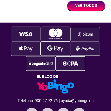
creando un entorno donde el entretenimiento
VER TODOS
va más allá del
Teléfono:
930 47 72 76
|
ayuda@yobingo.es