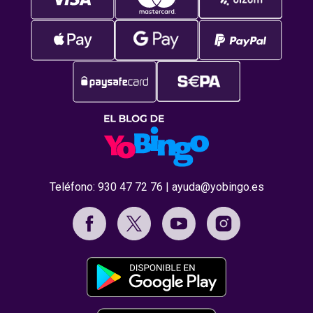
Teléfono:
930 47 72 76
|
ayuda@yobingo.es