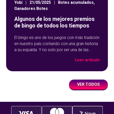
Yobi
|
21/05/2025
|
Botes acumulados
,
Ganadores Botes
Algunos de los mejores premios
de bingo de todos los tiempos
El bingo es uno de los juegos con más tradición
en nuestro país contando con una gran historia
a su espalda. Y no solo por ser una de las
opciones que más éxito tiene en nuestro portal
Leer artículo
de juegos de tómbola, YoBingo, sino porque es
un juego súper accesible para todos los
usuarios y que
VER TODOS