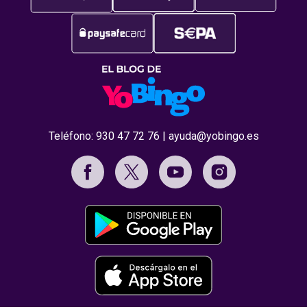
Teléfono:
930 47 72 76
|
ayuda@yobingo.es