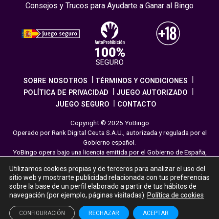
Consejos y Trucos para Ayudarte a Ganar al Bingo
SOBRE NOSOTROS
TÉRMINOS Y CONDICIONES
POLÍTICA DE PRIVACIDAD
JUEGO AUTORIZADO
JUEGO SEGURO
CONTACTO
Copyright © 2025 YoBingo
Operado por Rank Digital Ceuta S.A.U., autorizada y regulada por el
Gobierno español.
YoBingo opera bajo una licencia emitida por el Gobierno de España,
cumpliendo con todas las normativas de seguridad y
Utilizamos cookies propias y de terceros para analizar el uso del
responsabilidad en los juegos online. El juego es una forma de
sitio web y mostrarte publicidad relacionada con tus preferencias
entretenimiento cuya finalidad es ofrecer diversión y emoción a los
sobre la base de un perfil elaborado a partir de tus hábitos de
jugadores en nuestra página web. Juega con moderación siguiendo
navegación (por ejemplo, páginas visitadas).
Política de cookies
las pautas recomendadas para el juego responsable.
CONFIGURACIÓN
RECHAZAR
ACEPTAR