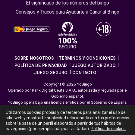
El significado de los números del bingo
Consejos y Trucos para Ayudarte a Ganar al Bingo
SOBRE NOSOTROS
TÉRMINOS Y CONDICIONES
POLÍTICA DE PRIVACIDAD
JUEGO AUTORIZADO
JUEGO SEGURO
CONTACTO
Copyright © 2025 YoBingo
Operado por Rank Digital Ceuta S.A.U., autorizada y regulada por el
Gobierno español.
YoBingo opera bajo una licencia emitida por el Gobierno de España,
cumpliendo con todas las normativas de seguridad y
Utilizamos cookies propias y de terceros para analizar el uso del
responsabilidad en los juegos online. El juego es una forma de
sitio web y mostrarte publicidad relacionada con tus preferencias
entretenimiento cuya finalidad es ofrecer diversión y emoción a los
sobre la base de un perfil elaborado a partir de tus hábitos de
jugadores en nuestra página web. Juega con moderación siguiendo
navegación (por ejemplo, páginas visitadas).
Política de cookies
las pautas recomendadas para el juego responsable.