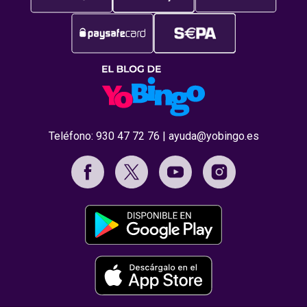
Teléfono:
930 47 72 76
|
ayuda@yobingo.es