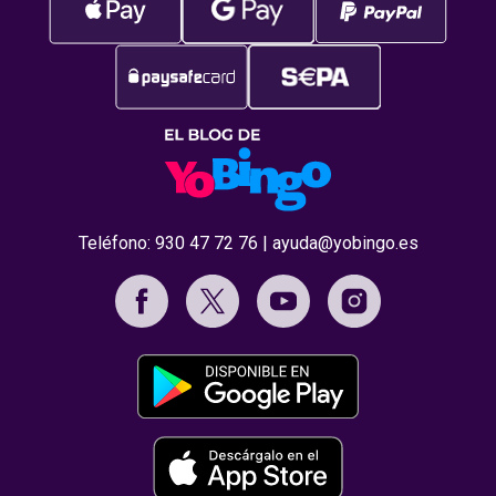
Teléfono:
930 47 72 76
|
ayuda@yobingo.es