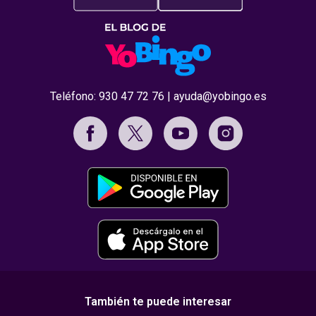
Teléfono:
930 47 72 76
|
ayuda@yobingo.es
También te puede interesar