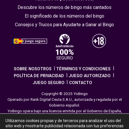
Descubre los números de bingo más cantados
El significado de los números del bingo
Consejos y Trucos para Ayudarte a Ganar al Bingo
SOBRE NOSOTROS
TÉRMINOS Y CONDICIONES
POLÍTICA DE PRIVACIDAD
JUEGO AUTORIZADO
JUEGO SEGURO
CONTACTO
Copyright © 2025 YoBingo
Operado por Rank Digital Ceuta S.A.U., autorizada y regulada por el
Gobierno español.
YoBingo opera bajo una licencia emitida por el Gobierno de España,
cumpliendo con todas las normativas de seguridad y
Utilizamos cookies propias y de terceros para analizar el uso del
responsabilidad en los juegos online. El juego es una forma de
sitio web y mostrarte publicidad relacionada con tus preferencias
entretenimiento cuya finalidad es ofrecer diversión y emoción a los