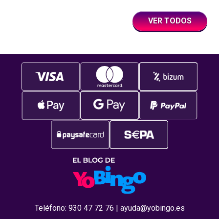
usuarios y que
VER TODOS
Teléfono:
930 47 72 76
|
ayuda@yobingo.es