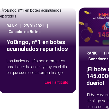
RANK
|
27/01/2021
|
Ganadores Botes
YoBingo, nº1 en botes
acumulados repartidos
RANK
|
11
Ganadores
Los finales de año son momentos
para hacer balances y hoy es el día
¡El bote
en que queremos compartir algo
145.000€
con vosotros, ya que sois los
dueño!
Leer artículo
principales protagonistas. ¡Vosotros
nos habéis convertido en lo que
¡El bote de 
somos! Vosotros habéis
de bingo ya 
conseguido que YoBingo sea una
hecho de rog
de las mejores plataformas de