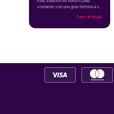
más tradición en nuestro país
contando con una gran historia a su
espalda. Y no solo por ser una de
Leer artículo
las opciones que más éxito tiene en
nuestro portal de juegos de
tómbola, YoBingo, sino porque es
un juego súper accesible para
todos los usuarios y que