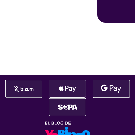
sido durante
bingo online del pais y el ¡nº1 en
más de 145.
ganador. ¡Gat
afortunad@ q
ha embolsado
145.108,47€!
da gusto