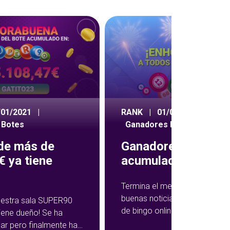
/01/2021
|
RANK
|
01/09/2020
|
 Botes
Ganadores Botes
 de más de
Ganadores botes
 ya tiene
acumulados agost
Termina el mes de agosto co
buenas noticias para los juga
nuestra sala SUPER90
de bingo online. Sobre todo pa
tiene dueño! Se ha
ganador de nuestro bote. Por
ar pero finalmente ha