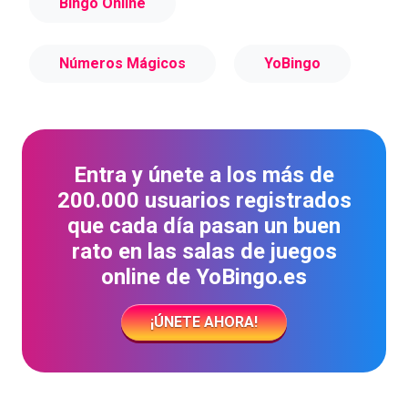
Bingo Online
Números Mágicos
YoBingo
Entra y únete a los más de
200.000 usuarios registrados
que cada día pasan un buen
rato en las salas de juegos
online de YoBingo.es
¡ÚNETE AHORA!