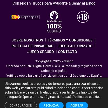
Consejos y Trucos para Ayudarte a Ganar al Bingo
SOBRE NOSOTROS
TÉRMINOS Y CONDICIONES
POLÍTICA DE PRIVACIDAD
JUEGO AUTORIZADO
JUEGO SEGURO
CONTACTO
Copyright © 2025 YoBingo
Operado por Rank Digital Ceuta S.A.U., autorizada y regulada por el
Gobierno español.
YoBingo opera bajo una licencia emitida por el Gobierno de España,
cumpliendo con todas las normativas de seguridad y
Utilizamos cookies propias y de terceros para analizar el uso del
responsabilidad en los juegos online. El juego es una forma de
sitio web y mostrarte publicidad relacionada con tus preferencias
entretenimiento cuya finalidad es ofrecer diversión y emoción a los
sobre la base de un perfil elaborado a partir de tus hábitos de
jugadores en nuestra página web. Juega con moderación siguiendo
navegación (por ejemplo, páginas visitadas).
Política de cookies
las pautas recomendadas para el juego responsable.
CONFIGURACIÓN
RECHAZAR
ACEPTAR