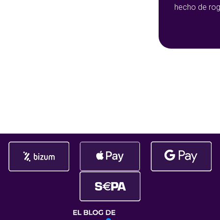
hecho de rog
de las mejores plataformas de
sido durante
bingo online del pais y el ¡nº1 en
más de 145.
ganador. ¡Gat
afortunad@ q
ha embolsado
145.108,47€!
da gusto