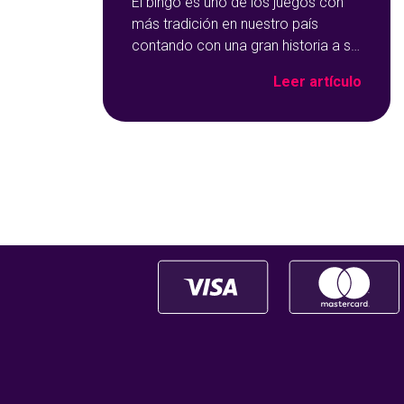
El bingo es uno de los juegos con
más tradición en nuestro país
contando con una gran historia a su
espalda. Y no solo por ser una de
Leer artículo
las opciones que más éxito tiene en
nuestro portal de juegos de
tómbola, YoBingo, sino porque es
un juego súper accesible para
todos los usuarios y que