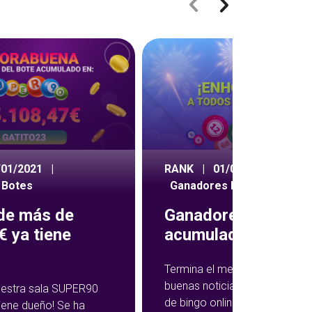
/01/2021
|
RANK
|
01/09/2020
|
 Botes
Ganadores Botes
 de más de
Ganadores botes
 ya tiene
acumulados agost
Termina el mes de agosto co
buenas noticias para los juga
nuestra sala SUPER90
de bingo online. Sobre todo pa
tiene dueño! Se ha