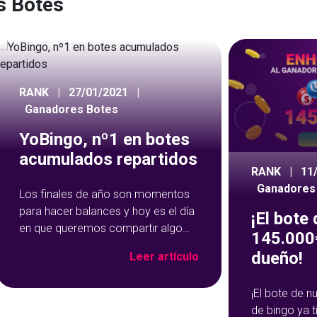
s Botes
RANK
|
27/01/2021
|
Ganadores Botes
YoBingo, nº1 en botes
acumulados repartidos
RANK
|
11
Ganadores
Los finales de año son momentos
para hacer balances y hoy es el día
¡El bote
en que queremos compartir algo
145.000€
con vosotros, ya que sois los
dueño!
Leer artículo
principales protagonistas. ¡Vosotros
nos habéis convertido en lo que
¡El bote de 
somos! Vosotros habéis
de bingo ya 
conseguido que YoBingo sea una