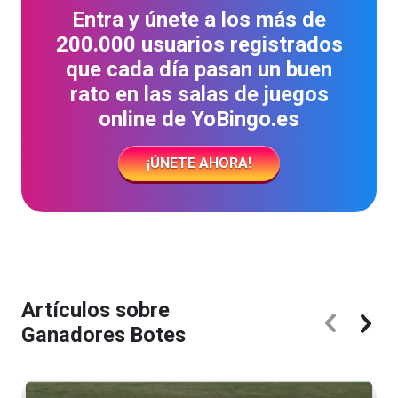
Entra y únete a los más de
200.000 usuarios registrados
que cada día pasan un buen
rato en las salas de juegos
online de YoBingo.es
¡ÚNETE AHORA!
Artículos sobre
Ganadores Botes