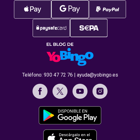
Teléfono:
930 47 72 76
|
ayuda@yobingo.es