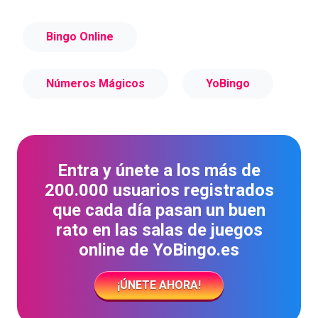
Bingo Online
Números Mágicos
YoBingo
Entra y únete a los más de
200.000 usuarios registrados
que cada día pasan un buen
rato en las salas de juegos
online de YoBingo.es
¡ÚNETE AHORA!