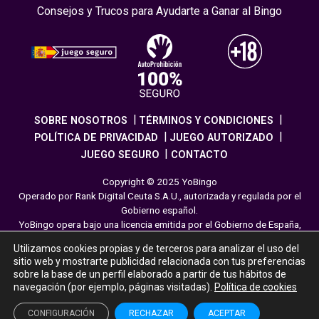
Consejos y Trucos para Ayudarte a Ganar al Bingo
SOBRE NOSOTROS
TÉRMINOS Y CONDICIONES
POLÍTICA DE PRIVACIDAD
JUEGO AUTORIZADO
JUEGO SEGURO
CONTACTO
Copyright © 2025 YoBingo
Operado por Rank Digital Ceuta S.A.U., autorizada y regulada por el
Gobierno español.
YoBingo opera bajo una licencia emitida por el Gobierno de España,
cumpliendo con todas las normativas de seguridad y
Utilizamos cookies propias y de terceros para analizar el uso del
responsabilidad en los juegos online. El juego es una forma de
sitio web y mostrarte publicidad relacionada con tus preferencias
entretenimiento cuya finalidad es ofrecer diversión y emoción a los
sobre la base de un perfil elaborado a partir de tus hábitos de
jugadores en nuestra página web. Juega con moderación siguiendo
navegación (por ejemplo, páginas visitadas).
Política de cookies
las pautas recomendadas para el juego responsable.
CONFIGURACIÓN
RECHAZAR
ACEPTAR