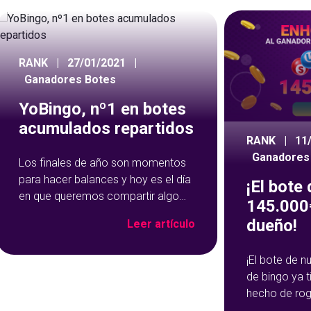
RANK
|
27/01/2021
|
Ganadores Botes
YoBingo, nº1 en botes
acumulados repartidos
RANK
|
11
Ganadores
Los finales de año son momentos
para hacer balances y hoy es el día
¡El bote
en que queremos compartir algo
145.000€
con vosotros, ya que sois los
dueño!
Leer artículo
principales protagonistas. ¡Vosotros
nos habéis convertido en lo que
¡El bote de 
somos! Vosotros habéis
de bingo ya 
conseguido que YoBingo sea una
hecho de rog
de las mejores plataformas de
sido durante