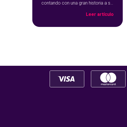
contando con una gran historia a su
espalda. Y no solo por ser una de
Leer artículo
las opciones que más éxito tiene en
nuestro portal de juegos de
tómbola, YoBingo, sino porque es
un juego súper accesible para
todos los usuarios y que