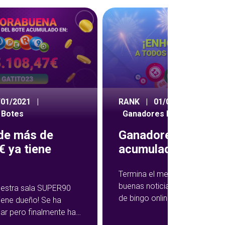
/01/2021
|
RANK
|
01/09/2020
|
 Botes
Ganadores Botes
 de más de
Ganadores botes
 ya tiene
acumulados agost
Termina el mes de agosto co
buenas noticias para los juga
nuestra sala SUPER90
de bingo online. Sobre todo pa
tiene dueño! Se ha
ganador de nuestro bote. Por
ar pero finalmente ha
Leer ar
hace un mes os anunciábamo
 este fin de semana y