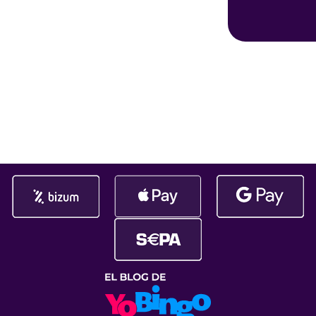
bingo online del pais y el ¡nº1 en
más de 145.
ganador. ¡Gat
afortunad@ q
ha embolsado
145.108,47€!
da gusto