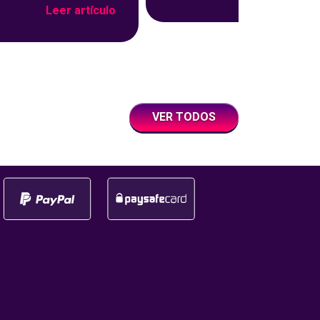
Leer artículo
bote acumulado más alto de 
000€ tienen nuevo
historia de YoBingo, ¡y este m
ito23 ha sido el/la
hemos vuelto a superar! ¿Qui
ue lo ha logrado y se
saber de qué cantidad estam
 la bonita cifra de
hablando? Sigue
 ¡Enhorabuena!
Así
VER TODOS