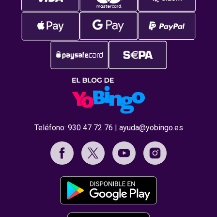
Teléfono:
930 47 72 76
|
ayuda@yobingo.es