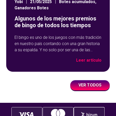
Yobi
|
21/05/2025
|
Botes acumulados
,
Ganadores Botes
Algunos de los mejores premios
de bingo de todos los tiempos
El bingo es uno de los juegos con más tradición
en nuestro país contando con una gran historia
a su espalda. Y no solo por ser una de las
opciones que más éxito tiene en nuestro portal
Leer artículo
de juegos de tómbola, YoBingo, sino porque es
un juego súper accesible para todos los
usuarios y que
VER TODOS