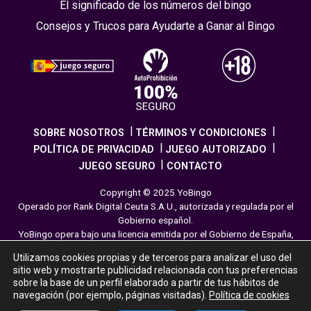
El significado de los números del bingo
Consejos y Trucos para Ayudarte a Ganar al Bingo
SOBRE NOSOTROS
TÉRMINOS Y CONDICIONES
POLÍTICA DE PRIVACIDAD
JUEGO AUTORIZADO
JUEGO SEGURO
CONTACTO
Copyright © 2025 YoBingo
Operado por Rank Digital Ceuta S.A.U., autorizada y regulada por el
Gobierno español.
YoBingo opera bajo una licencia emitida por el Gobierno de España,
cumpliendo con todas las normativas de seguridad y
Utilizamos cookies propias y de terceros para analizar el uso del
responsabilidad en los juegos online. El juego es una forma de
sitio web y mostrarte publicidad relacionada con tus preferencias
entretenimiento cuya finalidad es ofrecer diversión y emoción a los
sobre la base de un perfil elaborado a partir de tus hábitos de
jugadores en nuestra página web. Juega con moderación siguiendo
navegación (por ejemplo, páginas visitadas).
Política de cookies
las pautas recomendadas para el juego responsable.