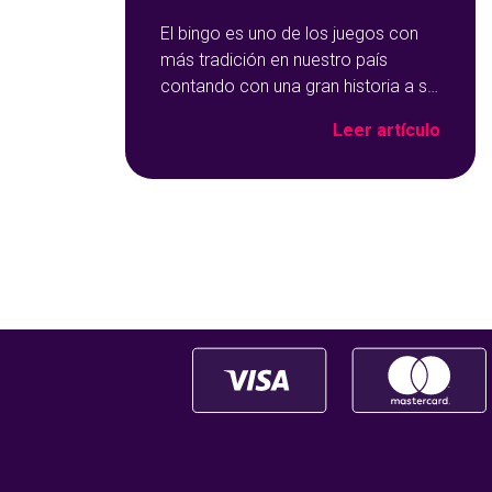
El bingo es uno de los juegos con
más tradición en nuestro país
contando con una gran historia a su
espalda. Y no solo por ser una de
Leer artículo
las opciones que más éxito tiene en
nuestro portal de juegos de
tómbola, YoBingo, sino porque es
un juego súper accesible para
todos los usuarios y que