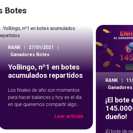
s Botes
RANK
|
27/01/2021
|
Ganadores Botes
YoBingo, nº1 en botes
acumulados repartidos
RANK
|
11
Ganadores
Los finales de año son momentos
para hacer balances y hoy es el día
¡El bote
en que queremos compartir algo
145.000€
con vosotros, ya que sois los
dueño!
Leer artículo
principales protagonistas. ¡Vosotros
nos habéis convertido en lo que
¡El bote de 
somos! Vosotros habéis