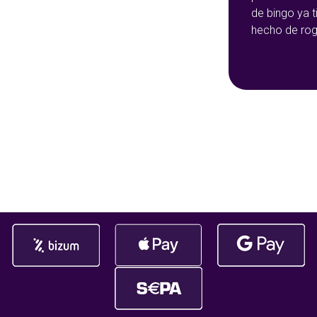
de bingo ya 
conseguido que YoBingo sea una
hecho de rog
de las mejores plataformas de
sido durante
bingo online del pais y el ¡nº1 en
más de 145.
ganador. ¡Gat
afortunad@ q
ha embolsado
145.108,47€!
da gusto