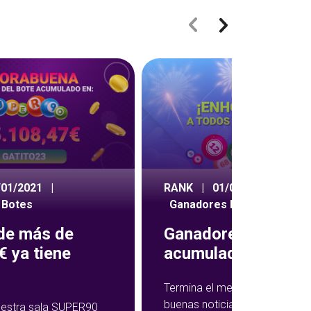
/01/2021
|
RANK
|
01/09/2020
|
 Botes
Ganadores Botes
 de más de
Ganadores botes
 ya tiene
acumulados agost
Termina el mes de agosto co
buenas noticias para los juga
nuestra sala SUPER90