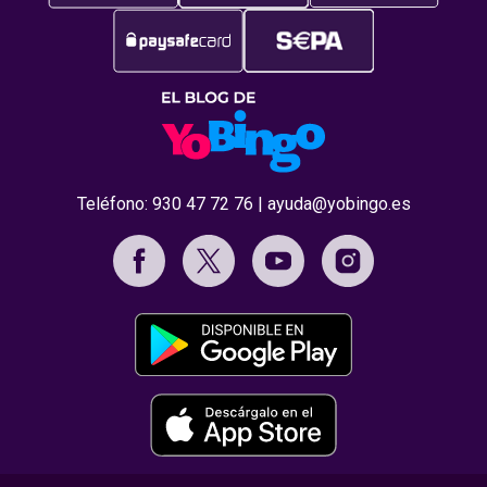
Teléfono:
930 47 72 76
|
ayuda@yobingo.es