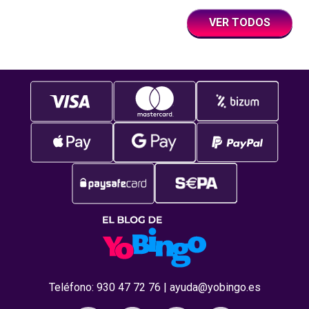
VER TODOS
Teléfono:
930 47 72 76
|
ayuda@yobingo.es