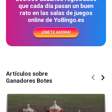
que cada día pasan un buen
rato en las salas de juegos
online de YoBingo.es
¡ÚNETE AHORA!
Artículos sobre
Ganadores Botes