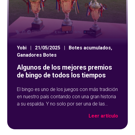
Yobi
|
21/05/2025
|
Botes acumulados
,
Ganadores Botes
Algunos de los mejores premios
de bingo de todos los tiempos
El bingo es uno de los juegos con más tradición
en nuestro país contando con una gran historia
a su espalda. Y no solo por ser una de las
opciones que más éxito tiene en nuestro portal
Leer artículo
de juegos de tómbola, YoBingo, sino porque es
un juego súper accesible para todos los
usuarios y que