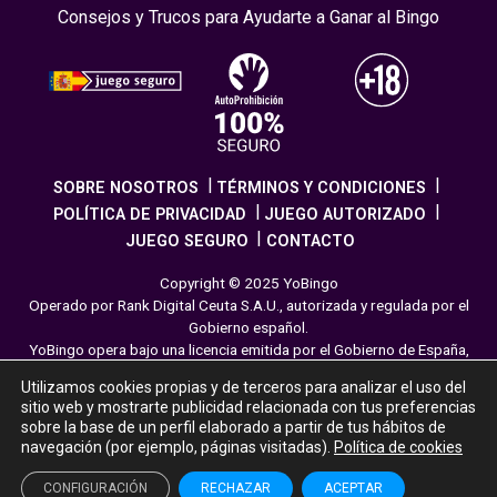
Consejos y Trucos para Ayudarte a Ganar al Bingo
SOBRE NOSOTROS
TÉRMINOS Y CONDICIONES
POLÍTICA DE PRIVACIDAD
JUEGO AUTORIZADO
JUEGO SEGURO
CONTACTO
Copyright © 2025 YoBingo
Operado por Rank Digital Ceuta S.A.U., autorizada y regulada por el
Gobierno español.
YoBingo opera bajo una licencia emitida por el Gobierno de España,
cumpliendo con todas las normativas de seguridad y
Utilizamos cookies propias y de terceros para analizar el uso del
responsabilidad en los juegos online. El juego es una forma de
sitio web y mostrarte publicidad relacionada con tus preferencias
entretenimiento cuya finalidad es ofrecer diversión y emoción a los
sobre la base de un perfil elaborado a partir de tus hábitos de
jugadores en nuestra página web. Juega con moderación siguiendo
navegación (por ejemplo, páginas visitadas).
Política de cookies
las pautas recomendadas para el juego responsable.
CONFIGURACIÓN
RECHAZAR
ACEPTAR