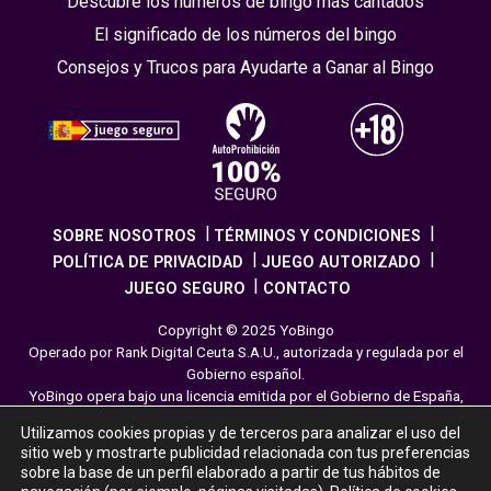
Descubre los números de bingo más cantados
El significado de los números del bingo
Consejos y Trucos para Ayudarte a Ganar al Bingo
SOBRE NOSOTROS
TÉRMINOS Y CONDICIONES
POLÍTICA DE PRIVACIDAD
JUEGO AUTORIZADO
JUEGO SEGURO
CONTACTO
Copyright © 2025 YoBingo
Operado por Rank Digital Ceuta S.A.U., autorizada y regulada por el
Gobierno español.
YoBingo opera bajo una licencia emitida por el Gobierno de España,
cumpliendo con todas las normativas de seguridad y
Utilizamos cookies propias y de terceros para analizar el uso del
responsabilidad en los juegos online. El juego es una forma de
sitio web y mostrarte publicidad relacionada con tus preferencias
entretenimiento cuya finalidad es ofrecer diversión y emoción a los
sobre la base de un perfil elaborado a partir de tus hábitos de
jugadores en nuestra página web. Juega con moderación siguiendo