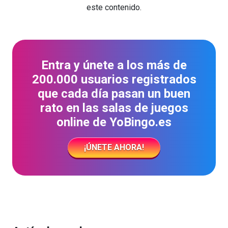
este contenido.
Entra y únete a los más de
200.000 usuarios registrados
que cada día pasan un buen
rato en las salas de juegos
online de YoBingo.es
¡ÚNETE AHORA!