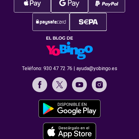
Teléfono:
930 47 72 76
|
ayuda@yobingo.es