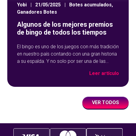
Yobi
|
21/05/2025
|
Botes acumulados
,
Ganadores Botes
Algunos de los mejores premios
de bingo de todos los tiempos
El bingo es uno de los juegos con más tradición
en nuestro país contando con una gran historia
a su espalda. Y no solo por ser una de las
opciones que más éxito tiene en nuestro portal
Leer artículo
de juegos de tómbola, YoBingo, sino porque es
un juego súper accesible para todos los
usuarios y que
VER TODOS