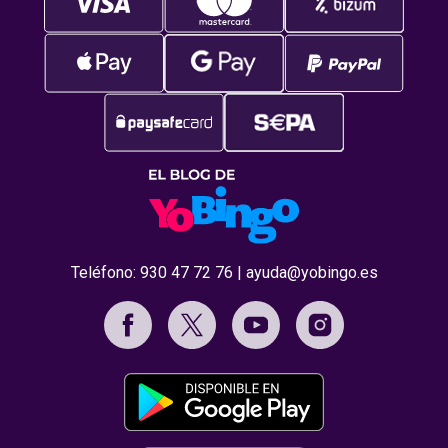
Teléfono:
930 47 72 76
|
ayuda@yobingo.es