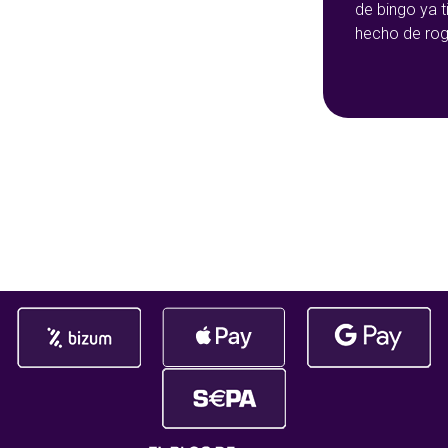
de bingo ya 
conseguido que YoBingo sea una
hecho de rog
de las mejores plataformas de
sido durante
bingo online del pais y el ¡nº1 en
más de 145.
ganador. ¡Gat
afortunad@ q
ha embolsado
145.108,47€!
da gusto