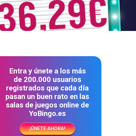
Entra y únete a los más
de 200.000 usuarios
registrados que cada día
pasan un buen rato en las
salas de juegos online de
YoBingo.es
¡ÚNETE AHORA!