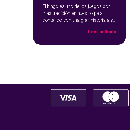
El bingo es uno de los juegos con
más tradición en nuestro país
contando con una gran historia a su
espalda. Y no solo por ser una de
Leer artículo
las opciones que más éxito tiene en
nuestro portal de juegos de
tómbola, YoBingo, sino porque es
un juego súper accesible para
todos los usuarios y que