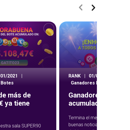
/01/2021
|
RANK
|
01/09/2020
|
 Botes
Ganadores Botes
 de más de
Ganadores botes
 ya tiene
acumulados agost
Termina el mes de agosto co
buenas noticias para los juga
nuestra sala SUPER90