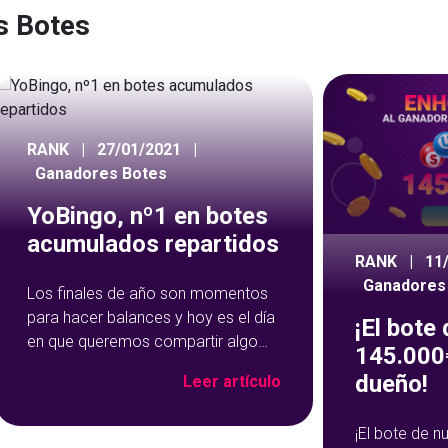
s Botes
RANK
|
27/01/2021
|
Ganadores Botes
YoBingo, nº1 en botes
acumulados repartidos
RANK
|
11
Ganadores
Los finales de año son momentos
para hacer balances y hoy es el día
¡El bote
en que queremos compartir algo
145.000€
con vosotros, ya que sois los
dueño!
Leer artículo
principales protagonistas. ¡Vosotros
nos habéis convertido en lo que
¡El bote de 
somos! Vosotros habéis