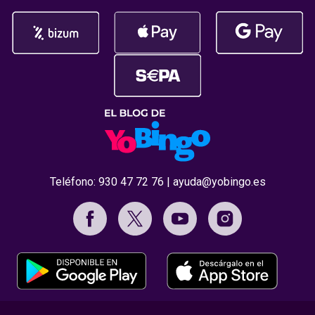
Teléfono:
930 47 72 76
|
ayuda@yobingo.es