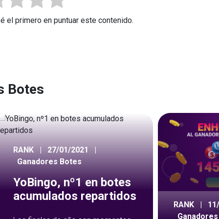
Sé el primero en puntuar este contenido.
s Botes
RANK
|
27/01/2021
|
Ganadores Botes
YoBingo, nº1 en botes
acumulados repartidos
RANK
|
11
Ganadores