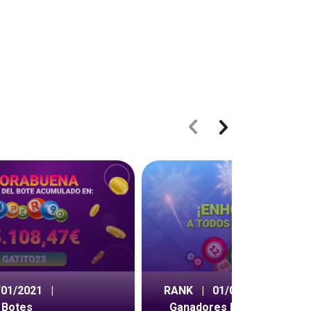
/01/2021
|
RANK
|
01/09/2020
|
 Botes
Ganadores Botes