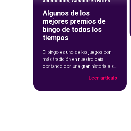
acumulados
,
Ganadores Botes
Algunos de los
mejores premios de
bingo de todos los
tiempos
El bingo es uno de los juegos con
más tradición en nuestro país
contando con una gran historia a su
espalda. Y no solo por ser una de
Leer artículo
las opciones que más éxito tiene en
nuestro portal de juegos de
tómbola, YoBingo, sino porque es
un juego súper accesible para
todos los usuarios y que