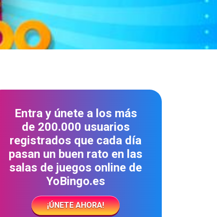
Entra y únete a los más
de 200.000 usuarios
registrados que cada día
pasan un buen rato en las
salas de juegos online de
YoBingo.es
¡ÚNETE AHORA!