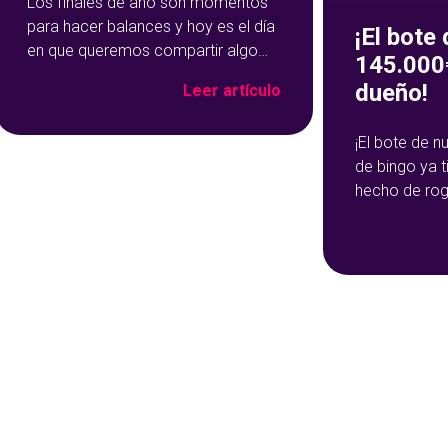
Los finales de año son momentos
para hacer balances y hoy es el día
¡El bote
en que queremos compartir algo
145.000€
con vosotros, ya que sois los
dueño!
Leer artículo
principales protagonistas. ¡Vosotros
nos habéis convertido en lo que
¡El bote de 
somos! Vosotros habéis
de bingo ya 
conseguido que YoBingo sea una
hecho de rog
de las mejores plataformas de
sido durante
bingo online del pais y el ¡nº1 en
más de 145.
ganador. ¡Gat
afortunad@ q
ha embolsado
145.108,47€!
da gusto