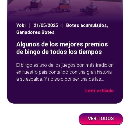
Yobi
|
21/05/2025
|
Botes acumulados
,
Ganadores Botes
Algunos de los mejores premios
de bingo de todos los tiempos
El bingo es uno de los juegos con más tradición
en nuestro país contando con una gran historia
a su espalda. Y no solo por ser una de las
opciones que más éxito tiene en nuestro portal
Leer artículo
de juegos de tómbola, YoBingo, sino porque es
un juego súper accesible para todos los
usuarios y que
VER TODOS