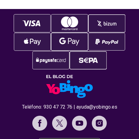
Teléfono:
930 47 72 76
|
ayuda@yobingo.es