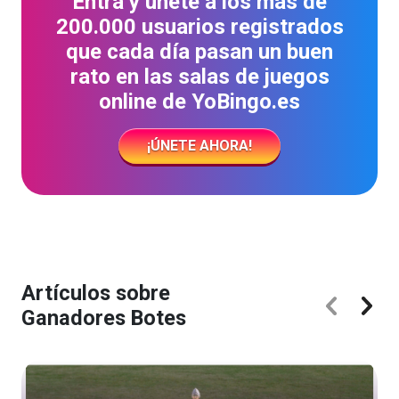
Entra y únete a los más de
200.000 usuarios registrados
que cada día pasan un buen
rato en las salas de juegos
online de YoBingo.es
¡ÚNETE AHORA!
Artículos sobre
Ganadores Botes