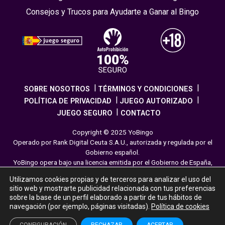
Consejos y Trucos para Ayudarte a Ganar al Bingo
SOBRE NOSOTROS
TÉRMINOS Y CONDICIONES
POLÍTICA DE PRIVACIDAD
JUEGO AUTORIZADO
JUEGO SEGURO
CONTACTO
Copyright © 2025 YoBingo
Operado por Rank Digital Ceuta S.A.U., autorizada y regulada por el
Gobierno español.
YoBingo opera bajo una licencia emitida por el Gobierno de España,
cumpliendo con todas las normativas de seguridad y
Utilizamos cookies propias y de terceros para analizar el uso del
responsabilidad en los juegos online. El juego es una forma de
sitio web y mostrarte publicidad relacionada con tus preferencias
entretenimiento cuya finalidad es ofrecer diversión y emoción a los
sobre la base de un perfil elaborado a partir de tus hábitos de
jugadores en nuestra página web. Juega con moderación siguiendo
navegación (por ejemplo, páginas visitadas).
Política de cookies
las pautas recomendadas para el juego responsable.