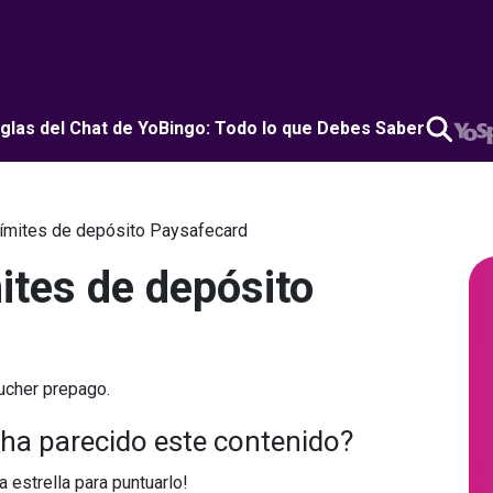
glas del Chat de YoBingo: Todo lo que Debes Saber
límites de depósito Paysafecard
ites de depósito
ucher prepago.
 ha parecido este contenido?
a estrella para puntuarlo!