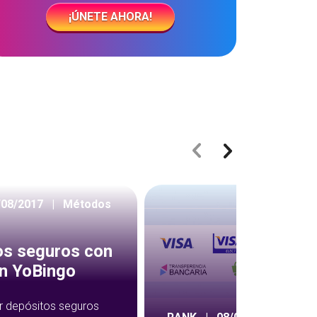
¡ÚNETE AHORA!
/08/2017
|
Métodos
os seguros con
en YoBingo
r depósitos seguros