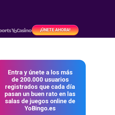
¡ÚNETE AHORA!
Entra y únete a los más
de 200.000 usuarios
registrados que cada día
pasan un buen rato en las
salas de juegos online de
YoBingo.es