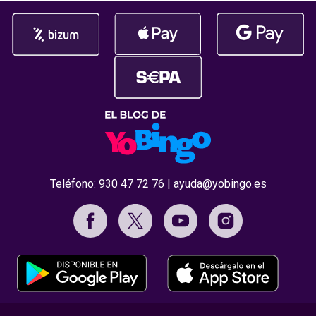
Teléfono:
930 47 72 76
|
ayuda@yobingo.es