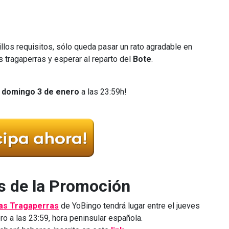
los requisitos, sólo queda pasar un rato agradable en
 tragaperras y esperar al reparto del
Bote
.
o
domingo 3 de enero
a las 23:59h!
s de la Promoción
vas Tragaperras
de YoBingo tendrá lugar entre el jueves
o a las 23:59, hora peninsular española.