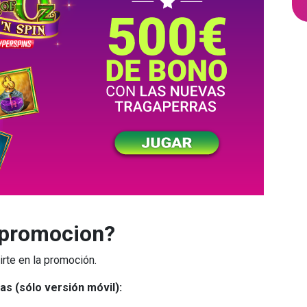
a promocion?
irte en la promoción.
s (sólo versión móvil):