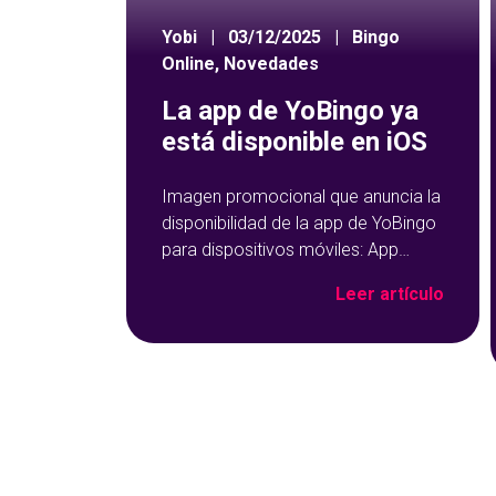
Yobi
|
03/12/2025
|
Bingo
Online
,
Novedades
La app de YoBingo ya
está disponible en iOS
Imagen promocional que anuncia la
disponibilidad de la app de YoBingo
para dispositivos móviles: App
Store y Google Play sobre un fondo
Leer artículo
azul con detalles geométricos.