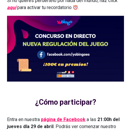
Si no quieres perdertelo por nada del mundo, haz click
aquí
para activar tu recordatorio
.
¿Cómo participar?
Entra en nuestra
página de Facebook
a las
21:00h del
jueves día 29 de abril
. Podrás ver comenzar nuestro