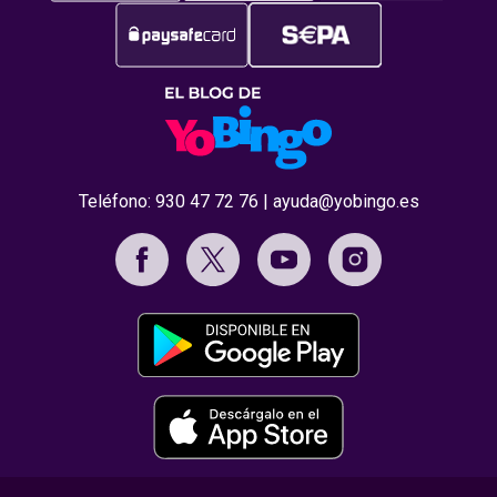
Teléfono:
930 47 72 76
|
ayuda@yobingo.es