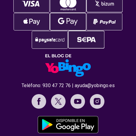
Teléfono:
930 47 72 76
|
ayuda@yobingo.es