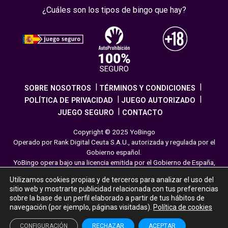
¿Cuáles son los tipos de bingo que hay?
SOBRE NOSOTROS
TÉRMINOS Y CONDICIONES
POLÍTICA DE PRIVACIDAD
JUEGO AUTORIZADO
JUEGO SEGURO
CONTACTO
Copyright © 2025 YoBingo
Operado por Rank Digital Ceuta S.A.U., autorizada y regulada por el
Gobierno español.
YoBingo opera bajo una licencia emitida por el Gobierno de España,
cumpliendo con todas las normativas de seguridad y
Utilizamos cookies propias y de terceros para analizar el uso del
responsabilidad en los juegos online. El juego es una forma de
sitio web y mostrarte publicidad relacionada con tus preferencias
entretenimiento cuya finalidad es ofrecer diversión y emoción a los
sobre la base de un perfil elaborado a partir de tus hábitos de
jugadores en nuestra página web. Juega con moderación siguiendo
navegación (por ejemplo, páginas visitadas).
Política de cookies
las pautas recomendadas para el juego responsable.
CONFIGURACIÓN
RECHAZAR
ACEPTAR