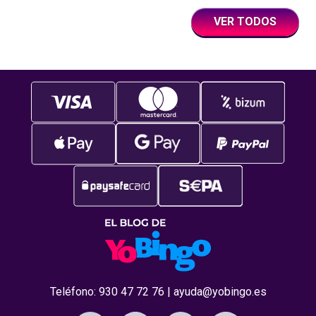
VER TODOS
Teléfono:
930 47 72 76
|
ayuda@yobingo.es