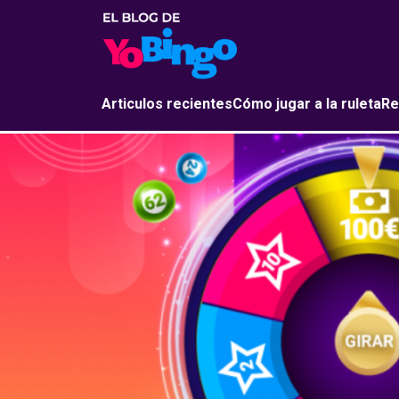
Articulos recientes
Cómo jugar a la ruleta
Re