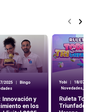
Yobi
|
18/07/2024
|
07/2025
|
Bingo
Novedades
,
Ruleta
edades
Ruleta Todos Som
 Innovación y
Triunfadores de
imiento en los