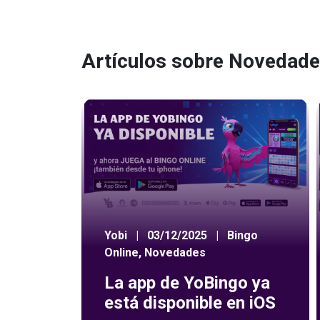
Artículos sobre Novedad
Yobi
|
03/12/2025
|
Bingo
Online
,
Novedades
La app de YoBingo ya
está disponible en iOS