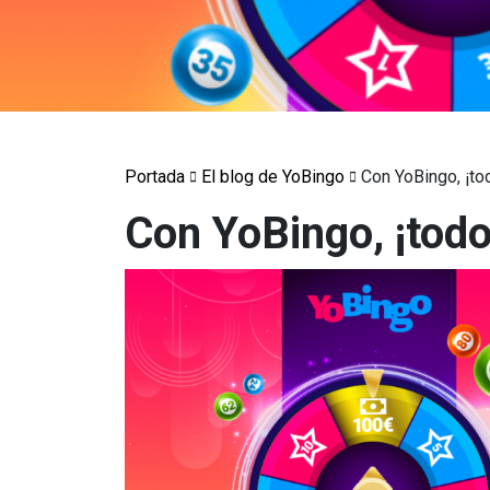
Portada
El blog de YoBingo
Con YoBingo, ¡t
Con YoBingo, ¡tod