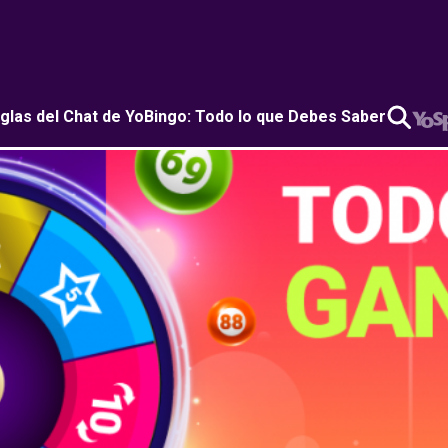
glas del Chat de YoBingo: Todo lo que Debes Saber