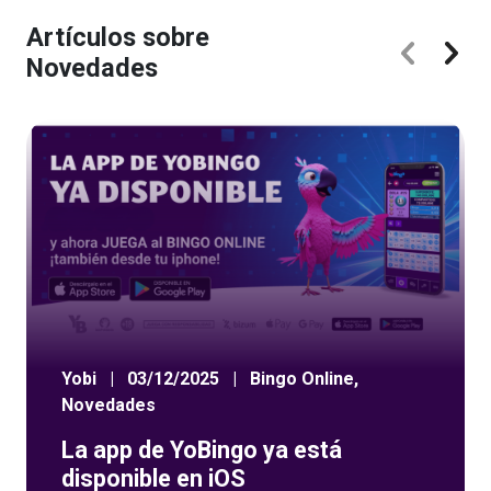
Artículos sobre
Novedades
Yobi
|
03/12/2025
|
Bingo Online
,
Novedades
La app de YoBingo ya está
disponible en iOS