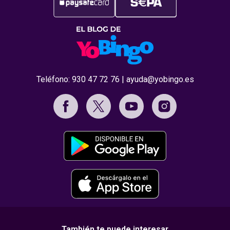
Teléfono:
930 47 72 76
|
ayuda@yobingo.es
También te puede interesar