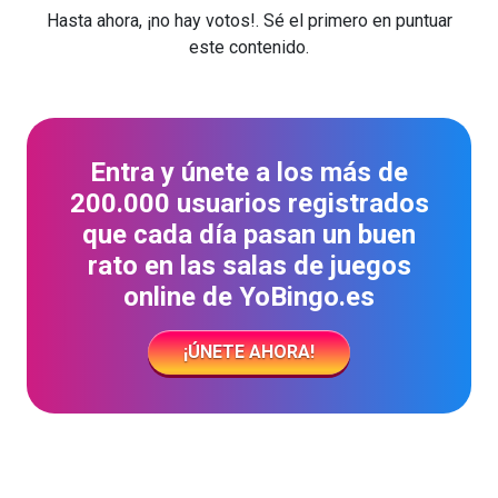
Hasta ahora, ¡no hay votos!. Sé el primero en puntuar
este contenido.
Entra y únete a los más de
200.000 usuarios registrados
que cada día pasan un buen
rato en las salas de juegos
online de YoBingo.es
¡ÚNETE AHORA!