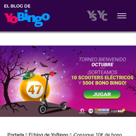
Portada
El blog de YoBingo
¡Consigue 10€ de bono