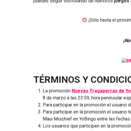
puedas seguir disfrutando de nuestros
juegos 
¡Sólo hasta el próxi
¡No
TÉRMINOS Y CONDICI
La promoción
Nuevas Tragaperras de Y
8 de marzo a las 23:59, hora peninsular esp
Para participar en la promoción el usuario 
Para participar en la promoción el usuario t
Maui Mischief en YoBingo entre las fechas
Los usuarios que participen en la promoció