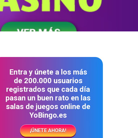
Entra y únete a los más
de 200.000 usuarios
registrados que cada día
pasan un buen rato en las
salas de juegos online de
YoBingo.es
¡ÚNETE AHORA!