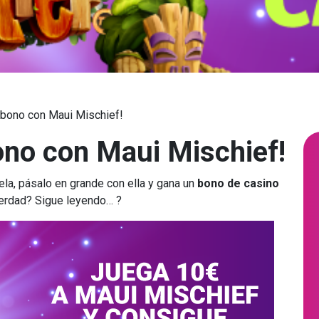
 bono con Maui Mischief!
ono con Maui Mischief!
ela, pásalo en grande con ella y gana un
bono de casino
verdad? Sigue leyendo… ?