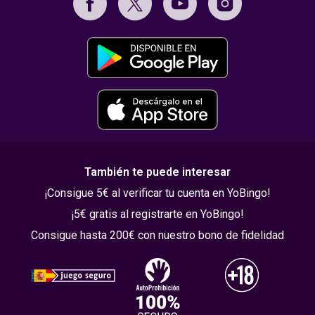
También te puede interesar
¡Consigue 5€ al verificar tu cuenta en YoBingo!
¡5€ gratis al registrarte en YoBingo!
Consigue hasta 200€ con nuestro bono de fidelidad