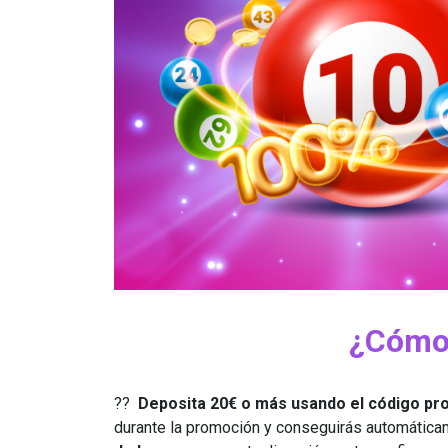
¿Cómo 
??
Deposita 20€ o más usando el código p
durante la promoción y conseguirás automátic