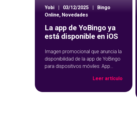
Yobi
|
03/12/2025
|
Bingo
Online
,
Novedades
La app de YoBingo ya
está disponible en iOS
Imagen promocional que anuncia la
disponibilidad de la app de YoBingo
para dispositivos móviles: App
Store y Google Play sobre un fondo
Leer artículo
azul con detalles geométricos.