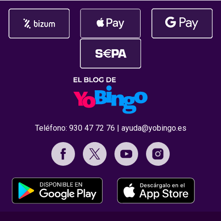
Teléfono:
930 47 72 76
|
ayuda@yobingo.es