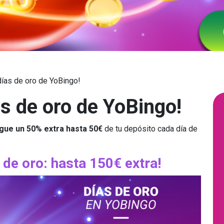
 días de oro de YoBingo!
as de oro de YoBingo!
gue un 50% extra hasta 50€
de tu depósito cada día de
 de oro: hasta 150€ extra!