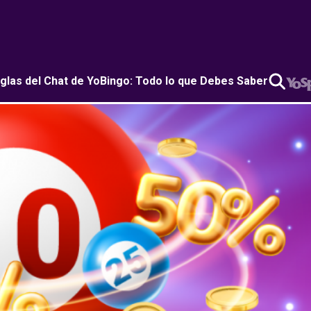
glas del Chat de YoBingo: Todo lo que Debes Saber