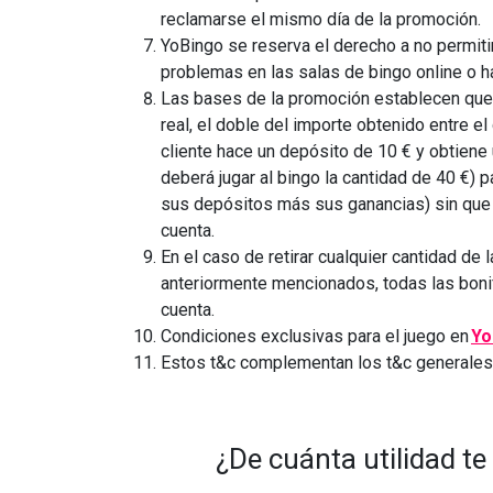
reclamarse el mismo día de la promoción.
YoBingo se reserva el derecho a no permiti
problemas en las salas de bingo online o 
Las bases de la promoción establecen que 
real, el doble del importe obtenido entre el
cliente hace un depósito de 10 € y obtiene 
deberá jugar al bingo la cantidad de 40 €) p
sus depósitos más sus ganancias) sin que l
cuenta.
En el caso de retirar cualquier cantidad de
anteriormente mencionados, todas las boni
cuenta.
Condiciones exclusivas para el juego en
Yo
Estos t&c complementan los t&c generale
¿De cuánta utilidad te