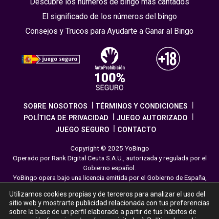
Descubre los números de bingo más cantados
El significado de los números del bingo
Consejos y Trucos para Ayudarte a Ganar al Bingo
SOBRE NOSOTROS
TÉRMINOS Y CONDICIONES
POLÍTICA DE PRIVACIDAD
JUEGO AUTORIZADO
JUEGO SEGURO
CONTACTO
Copyright © 2025 YoBingo
Operado por Rank Digital Ceuta S.A.U., autorizada y regulada por el
Gobierno español.
YoBingo opera bajo una licencia emitida por el Gobierno de España,
cumpliendo con todas las normativas de seguridad y
Utilizamos cookies propias y de terceros para analizar el uso del
responsabilidad en los juegos online. El juego es una forma de
sitio web y mostrarte publicidad relacionada con tus preferencias
entretenimiento cuya finalidad es ofrecer diversión y emoción a los
sobre la base de un perfil elaborado a partir de tus hábitos de
jugadores en nuestra página web. Juega con moderación siguiendo