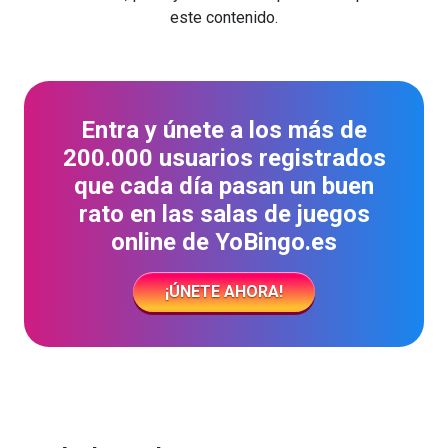
este contenido.
Entra y únete a los más de
200.000 usuarios registrados
que cada día pasan un buen
rato en las salas de juegos
online de YoBingo.es
¡ÚNETE AHORA!