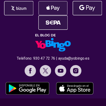
Teléfono:
930 47 72 76
|
ayuda@yobingo.es