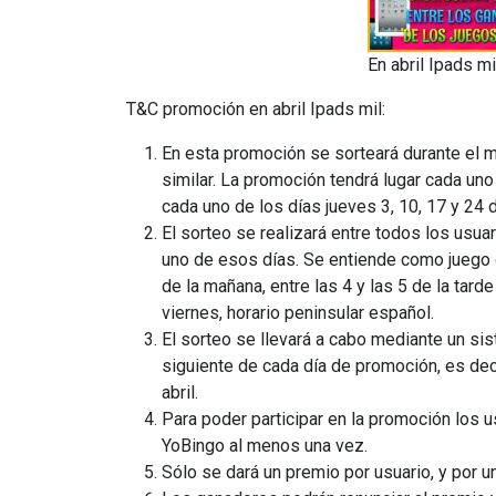
En abril Ipads mi
T&C promoción en abril Ipads mil:
En esta promoción se sorteará durante el m
similar. La promoción tendrá lugar cada un
cada uno de los días jueves 3, 10, 17 y 24 d
El sorteo se realizará entre todos los usu
uno de esos días. Se entiende como juego d
de la mañana, entre las 4 y las 5 de la tard
viernes, horario peninsular español.
El sorteo se llevará a cabo mediante un sist
siguiente de cada día de promoción, es deci
abril.
Para poder participar en la promoción los 
YoBingo al menos una vez.
Sólo se dará un premio por usuario, y por un