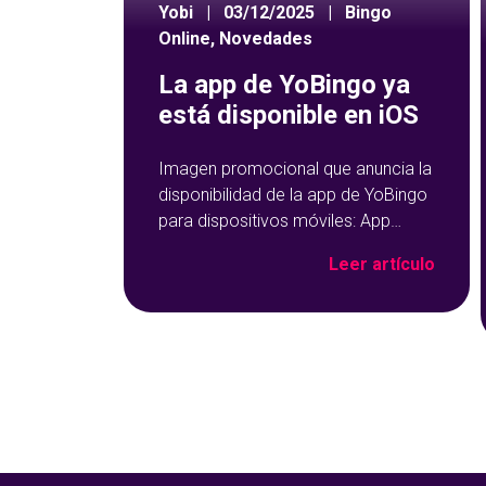
Yobi
|
03/12/2025
|
Bingo
Online
,
Novedades
La app de YoBingo ya
está disponible en iOS
Imagen promocional que anuncia la
disponibilidad de la app de YoBingo
para dispositivos móviles: App
Store y Google Play sobre un fondo
Leer artículo
azul con detalles geométricos.