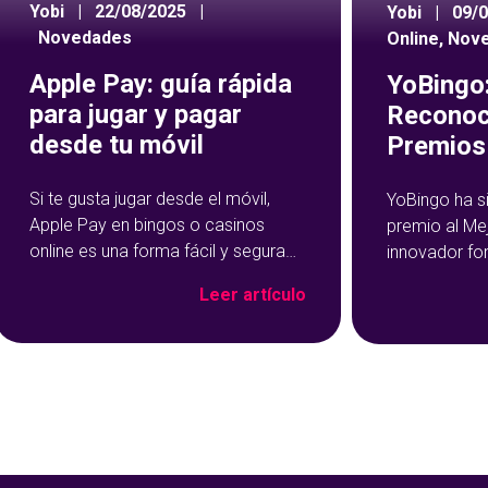
Yobi
|
22/08/2025
|
Yobi
|
09/
Novedades
Online
,
Nov
Apple Pay: guía rápida
YoBingo:
para jugar y pagar
Reconoc
desde tu móvil
Premios 
Si te gusta jugar desde el móvil,
YoBingo ha s
Apple Pay en bingos o casinos
premio al Me
online es una forma fácil y segura
innovador fo
de hacer tus depósitos. Este
Show de YoBi
Leer artículo
método de pago se ha vuelto muy
que ha trans
popular precisamente por su
del bingo onl
rapidez y facilidad de uso: con un
más entreteni
par de toques en tu dispositivo, ya
El reconocim
habrás cargado salgo en tu
durante la c
Premios Jdigi
celebrada