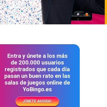
Entra y únete a los más
de 200.000 usuarios
registrados que cada día
pasan un buen rato en las
salas de juegos online de
YoBingo.es
¡ÚNETE AHORA!