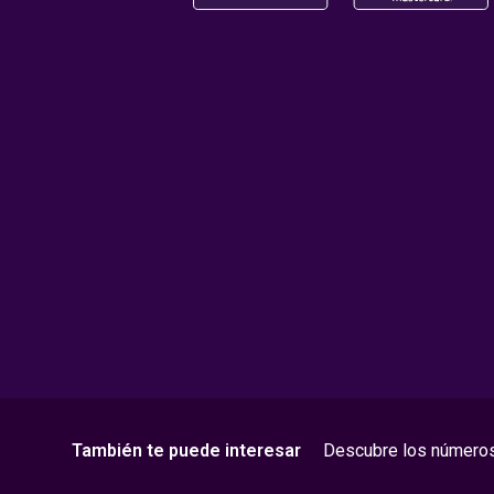
También te puede interesar
Descubre los número