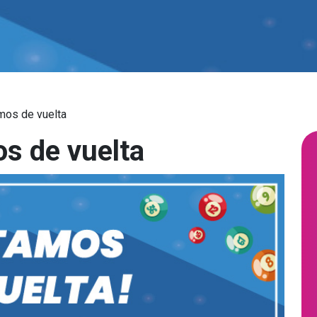
mos de vuelta
s de vuelta