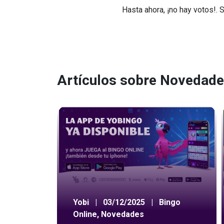
Hasta ahora, ¡no hay votos!. 
Artículos sobre Novedad
Yobi
|
03/12/2025
|
Bingo
Online
,
Novedades