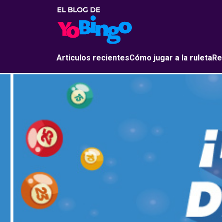
Articulos recientes
Cómo jugar a la ruleta
Re