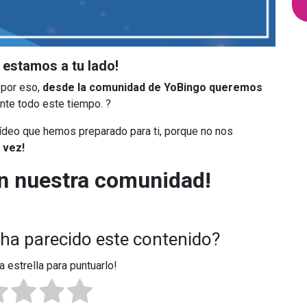
 estamos a tu lado!
 por eso,
desde la comunidad de YoBingo queremos
nte todo este tiempo. ?
ídeo que hemos preparado para ti, porque no nos
 vez!
en nuestra comunidad!
 ha parecido este contenido?
a estrella para puntuarlo!