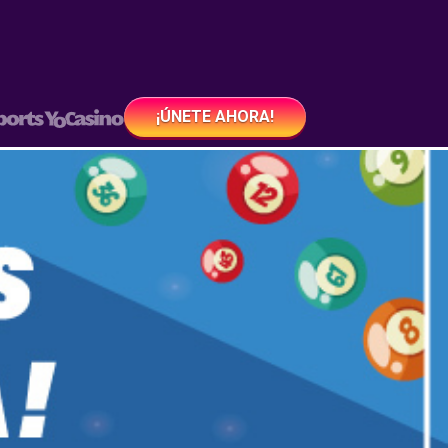
¡ÚNETE AHORA!