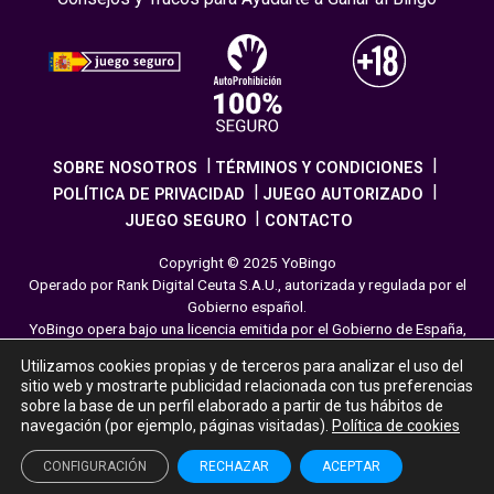
SOBRE NOSOTROS
TÉRMINOS Y CONDICIONES
POLÍTICA DE PRIVACIDAD
JUEGO AUTORIZADO
JUEGO SEGURO
CONTACTO
Copyright © 2025 YoBingo
Operado por Rank Digital Ceuta S.A.U., autorizada y regulada por el
Gobierno español.
YoBingo opera bajo una licencia emitida por el Gobierno de España,
cumpliendo con todas las normativas de seguridad y
Utilizamos cookies propias y de terceros para analizar el uso del
responsabilidad en los juegos online. El juego es una forma de
sitio web y mostrarte publicidad relacionada con tus preferencias
entretenimiento cuya finalidad es ofrecer diversión y emoción a los
sobre la base de un perfil elaborado a partir de tus hábitos de
jugadores en nuestra página web. Juega con moderación siguiendo
navegación (por ejemplo, páginas visitadas).
Política de cookies
las pautas recomendadas para el juego responsable.
CONFIGURACIÓN
RECHAZAR
ACEPTAR